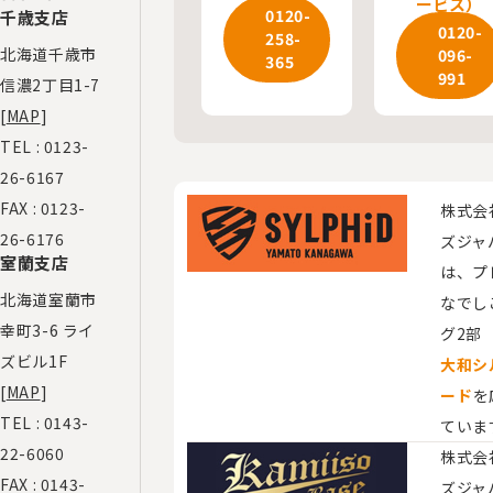
ービス）
0120-
千歳支店
0120-
258-
北海道千歳市
096-
365
991
信濃2丁目1-7
[
MAP
]
TEL :
0123-
26-6167
FAX : 0123-
株式会
26-6176
ズジャ
室蘭支店
は、プ
北海道室蘭市
なでし
幸町3-6 ライ
グ2部
ズビル1F
大和シ
[
MAP
]
ード
を
TEL :
0143-
ていま
22-6060
株式会
FAX : 0143-
ズジャ