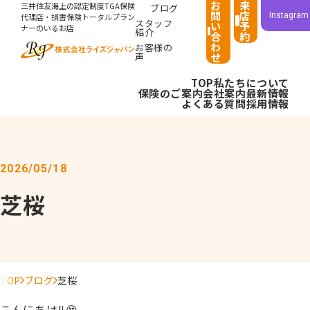
お
来
三井住友海上の認定制度TGA保険
ブログ
問
店
Instagram
代理店・損害保険トータルプラン
スタッフ
い
予
ナーのいるお店
紹介
合
約
わ
お客様の
声
せ
TOP
私たちについて
保険のご案内
会社案内
最新情報
よくある質問
採用情報
2026/05/18
芝桜
TOP
ブログ
芝桜
こんにちは‼️😍