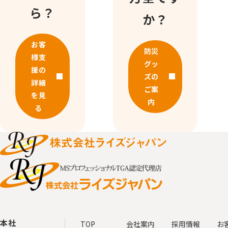
ら？
か？
お客
防災
様支
グッ
援の
ズの
詳細
ご案
を見
内
る
本社
TOP
会社案内
採用情報
お