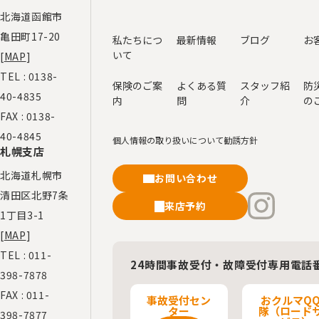
北海道函館市
亀田町17-20
私たちにつ
最新情報
ブログ
お
いて
[
MAP
]
TEL :
0138-
保険のご案
よくある質
スタッフ紹
防
40-4835
内
問
介
の
FAX : 0138-
40-4845
個人情報の取り扱いについて
勧誘方針
札幌支店
北海道札幌市
お問い合わせ
清田区北野7条
来店予約
1丁目3-1
[
MAP
]
TEL :
011-
24時間事故受付・故障受付専用電話
398-7878
FAX : 011-
事故受付セン
おクルマQ
ター
隊（ロード
398-7877