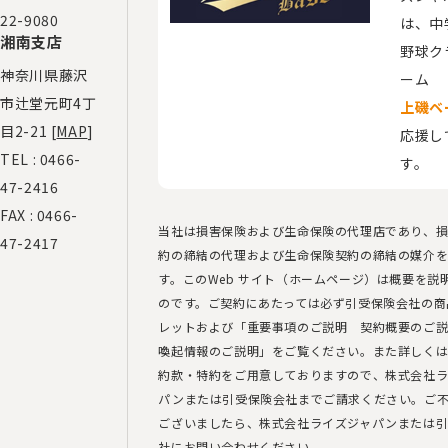
22-9080
は、​
湘南支店
野球ク
神奈川県藤沢
ーム
市辻堂元町4丁
上磯ベ
目2-21 [
MAP
]
応援し
TEL :
0466-
す。
47-2416
FAX : 0466-
当社は損害保険および生命保険の代理店であり、
47-2417
約の締結の代理および生命保険契約の締結の媒介
す。このWeb サイト（ホームページ）は概要を説
のです。ご契約にあたっては必ず引受保険会社の商
レットおよび「重要事項のご説明 契約概要のご
喚起情報のご説明」をご覧ください。また詳しく
約款・特約をご用意しておりますので、株式会社ラ
パンまたは引受保険会社までご請求ください。ご
ございましたら、株式会社ライズジャパンまたは
社にお問い合わせください。