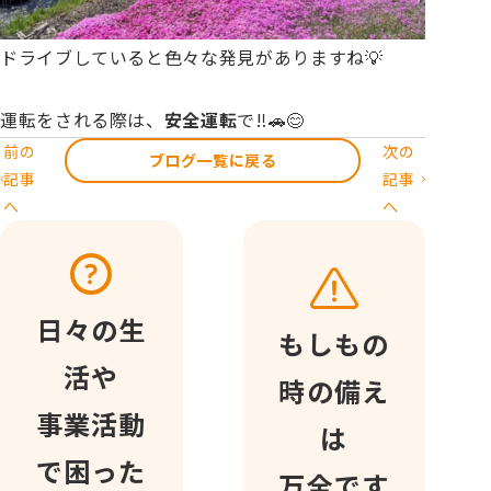
ドライブしていると色々な発見がありますね💡
運転をされる際は、
安全運転
で‼️🚗😊
前の
次の
ブログ一覧に戻る
記事
記事
へ
へ
日々の生
もしもの
活や
時の備え
事業活動
は
で困った
万全です