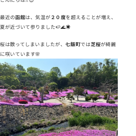
最近の
函館
は、気温が
２０度
を超えることが増え、
夏が近づいて参りました🍉🌊☀️
桜は散ってしまいましたが、
七飯町
では
芝桜
が綺麗
に咲いています🌸