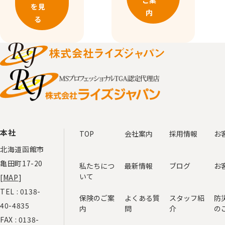
ご案
を見
内
る
本社
TOP
会社案内
採用情報
お
北海道函館市
亀田町17-20
私たちにつ
最新情報
ブログ
お
いて
[
MAP
]
TEL :
0138-
保険のご案
よくある質
スタッフ紹
防
40-4835
内
問
介
の
FAX : 0138-