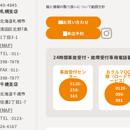
40-4845
個人情報の取り扱いについて
勧誘方針
札幌支店
北海道札幌市
お問い合わせ
清田区北野7条
来店予約
1丁目3-1
[
MAP
]
TEL :
011-
24時間事故受付・故障受付専用電話
398-7878
FAX : 011-
事故受付セン
おクルマQ
ター
隊（ロード
398-7877
ービス）
0120-
千歳支店
0120-
258-
北海道千歳市
096-
365
991
信濃2丁目1-7
[
MAP
]
TEL :
0123-
26-6167