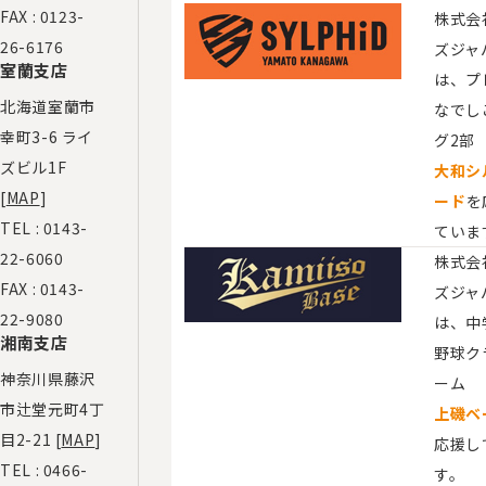
FAX : 0123-
株式会
26-6176
ズジャ
室蘭支店
は、プ
北海道室蘭市
なでし
幸町3-6 ライ
グ2部
ズビル1F
大和シ
[
MAP
]
ード
を
TEL :
0143-
ていま
22-6060
株式会
FAX : 0143-
ズジャ
22-9080
は、​
湘南支店
野球ク
神奈川県藤沢
ーム
市辻堂元町4丁
上磯ベ
目2-21 [
MAP
]
応援し
TEL :
0466-
す。