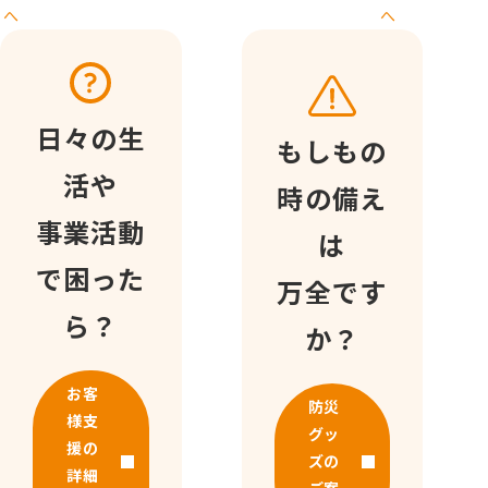
へ
へ
日々の生
もしもの
活や
時の備え
事業活動
は
で困った
万全です
ら？
か？
お客
防災
様支
グッ
援の
ズの
詳細