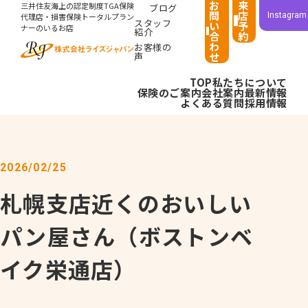
お
来
三井住友海上の認定制度TGA保険
ブログ
問
店
Instagram
代理店・損害保険トータルプラン
スタッフ
い
予
ナーのいるお店
紹介
合
約
わ
お客様の
声
せ
TOP
私たちについて
保険のご案内
会社案内
最新情報
よくある質問
採用情報
2026/02/25
札幌支店近くのおいしい
パン屋さん（ボストンベ
イク栄通店）