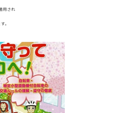
適用され
ます。
！