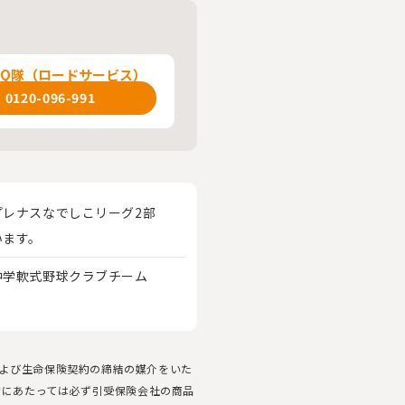
QQ隊（ロードサービス）
0120-096-991
プレナスなでしこリーグ2部
います。
中学軟式野球クラブチーム
。
よび生命保険契約の締結の媒介をいた
約にあたっては必ず引受保険会社の商品