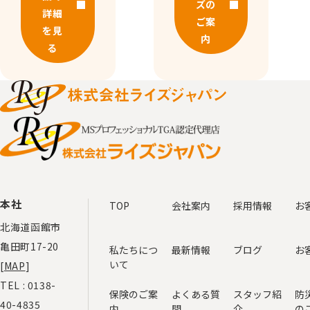
ズの
詳細
ご案
を見
内
る
本社
TOP
会社案内
採用情報
お
北海道函館市
亀田町17-20
私たちにつ
最新情報
ブログ
お
いて
[
MAP
]
TEL :
0138-
保険のご案
よくある質
スタッフ紹
防
40-4835
内
問
介
の