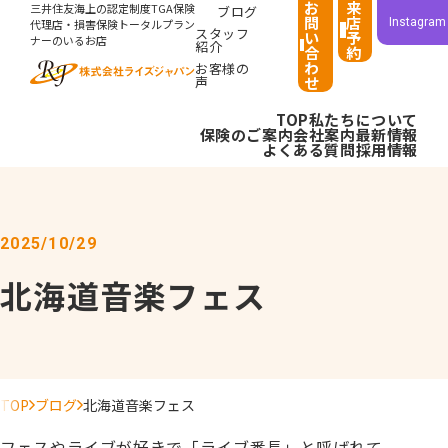
お
来
三井住友海上の認定制度TGA保険
ブログ
問
店
Instagram
代理店・損害保険トータルプラン
スタッフ
い
予
ナーのいるお店
紹介
合
約
わ
お客様の
声
せ
TOP
私たちについて
保険のご案内
会社案内
最新情報
よくある質問
採用情報
2025/10/29
北海道音楽フェス
TOP
ブログ
北海道音楽フェス
フェスやライブが好きで「ライブ番長」と呼ばれて