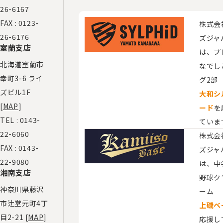
26-6167
FAX : 0123-
株式会
26-6176
ズジャ
室蘭支店
は、プ
北海道室蘭市
なでし
幸町3-6 ライ
グ2部
ズビル1F
大和シ
[
MAP
]
ード
を
TEL :
0143-
ていま
22-6060
株式会
FAX : 0143-
ズジャ
22-9080
は、​
湘南支店
野球ク
神奈川県藤沢
ーム
市辻堂元町4丁
上磯ベ
目2-21 [
MAP
]
応援し