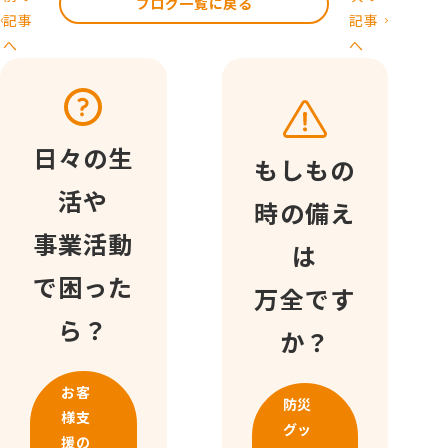
ブログ一覧に戻る
記事
記事
へ
へ
日々の生
もしもの
活や
時の備え
事業活動
は
で困った
万全です
ら？
か？
お客
防災
様支
グッ
援の