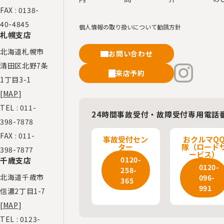
FAX : 0138-
40-4845
個人情報の取り扱いについて
勧誘方針
札幌支店
北海道札幌市
お問い合わせ
清田区北野7条
来店予約
1丁目3-1
[
MAP
]
TEL :
011-
24時間事故受付・故障受付専用電話
398-7878
FAX : 011-
事故受付セン
おクルマQ
ター
隊（ロード
398-7877
ービス）
0120-
千歳支店
0120-
258-
北海道千歳市
096-
365
991
信濃2丁目1-7
[
MAP
]
TEL :
0123-