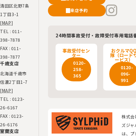
清田区北野7条
来店予約
1丁目3-1
[
MAP
]
TEL :
011-
24時間事故受付・故障受付専用電話
398-7878
FAX : 011-
事故受付セン
おクルマQ
ター
隊（ロード
398-7877
ービス）
0120-
千歳支店
0120-
258-
北海道千歳市
096-
365
991
信濃2丁目1-7
[
MAP
]
TEL :
0123-
26-6167
FAX : 0123-
株式会
26-6176
ズジャ
室蘭支店
は、プ