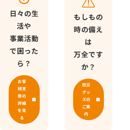
日々の生
もしもの
活や
時の備え
事業活動
は
で困った
万全です
ら？
か？
お客
防災
様支
グッ
援の
ズの
詳細
ご案
を見
内
る