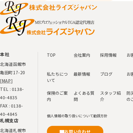
本社
TOP
会社案内
採用情報
お
北海道函館市
亀田町17-20
私たちにつ
最新情報
ブログ
お
いて
[
MAP
]
TEL :
0138-
保険のご案
よくある質
スタッフ紹
防
40-4835
内
問
介
の
FAX : 0138-
40-4845
個人情報の取り扱いについて
勧誘方針
札幌支店
北海道札幌市
お問い合わせ