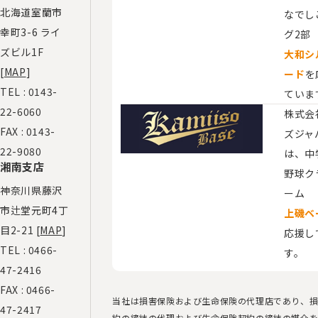
北海道室蘭市
なでし
幸町3-6 ライ
グ2部
ズビル1F
大和シ
[
MAP
]
ード
を
TEL :
0143-
ていま
22-6060
株式会
FAX : 0143-
ズジャ
22-9080
は、​
湘南支店
野球ク
神奈川県藤沢
ーム
市辻堂元町4丁
上磯ベ
目2-21 [
MAP
]
応援し
TEL :
0466-
す。
47-2416
FAX : 0466-
当社は損害保険および生命保険の代理店であり、
47-2417
約の締結の代理および生命保険契約の締結の媒介