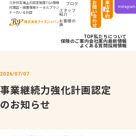
お
来
三井住友海上の認定制度TGA保険
ブログ
問
店
Instagram
代理店・損害保険トータルプラン
スタッフ
い
予
ナーのいるお店
紹介
合
約
わ
お客様の
声
せ
TOP
私たちについて
保険のご案内
会社案内
最新情報
よくある質問
採用情報
2026/07/07
事業継続力強化計画認定
のお知らせ