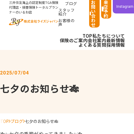
お
来
三井住友海上の認定制度TGA保険
ブログ
問
店
Instagram
代理店・損害保険トータルプラン
スタッフ
い
予
ナーのいるお店
紹介
合
約
わ
お客様の
声
せ
TOP
私たちについて
保険のご案内
会社案内
最新情報
よくある質問
採用情報
2025/07/04
七夕のお知らせ🎋
TOP
ブログ
七夕のお知らせ🎋
🎋✨七夕の季節がやってきました✨🎋