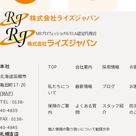
本社
TOP
会社案内
採用情報
お
北海道函館市
亀田町17-20
私たちにつ
最新情報
ブログ
お
いて
[
MAP
]
TEL :
0138-
保険のご案
よくある質
スタッフ紹
防
40-4835
内
問
介
の
FAX : 0138-
40-4845
個人情報の取り扱いについて
勧誘方針
札幌支店