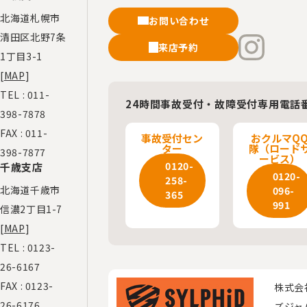
北海道札幌市
お問い合わせ
清田区北野7条
来店予約
1丁目3-1
[
MAP
]
TEL :
011-
24時間事故受付・故障受付専用電話
398-7878
FAX : 011-
事故受付セン
おクルマQ
ター
隊（ロード
398-7877
ービス）
0120-
千歳支店
0120-
258-
北海道千歳市
096-
365
991
信濃2丁目1-7
[
MAP
]
TEL :
0123-
26-6167
FAX : 0123-
株式会
26-6176
ズジャ