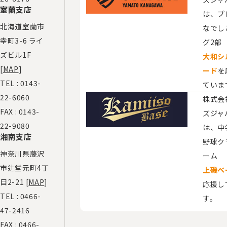
室蘭支店
は、プ
北海道室蘭市
なでし
幸町3-6 ライ
グ2部
ズビル1F
大和シ
[
MAP
]
ード
を
TEL :
0143-
ていま
22-6060
株式会
FAX : 0143-
ズジャ
22-9080
は、​
湘南支店
野球ク
神奈川県藤沢
ーム
市辻堂元町4丁
上磯ベ
目2-21 [
MAP
]
応援し
TEL :
0466-
す。
47-2416
FAX : 0466-