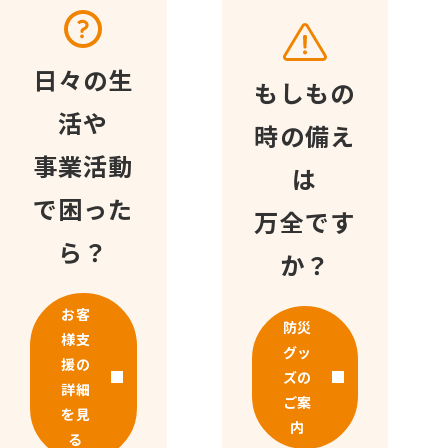
日々の生
もしもの
活や
時の備え
事業活動
は
で困った
万全です
ら？
か？
お客
防災
様支
グッ
援の
ズの
詳細
ご案
を見
内
る